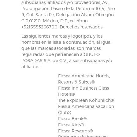
subsidiarias, afiliados y/o proveedores, Av.
Prolongación Paseo de la Reforma 1015, Piso
9, Col. Santa Fe, Delegación Alvaro Obregón,
C.P.01210, México, D.F., teléfono
+5215553266700. Derechos reservados.
Las siguientes marcas y logotipos, y los
nombres en la lista a continuación, al igual
que las marcas asociadas, son marcas
registradas que pertenecen a GRUPO
POSADAS S.A. de C.V., a sus subsidiarias y/o
afiliados:
Fiesta Americana Hotels,
Resorts & Suites®
Fiesta Inn Business Class
Hotels®
The Explorean Kohunlich®
Fiesta Americana Vacation
Club®
Fiesta Break®
Fiesta Kids®
Fiesta Rewards®