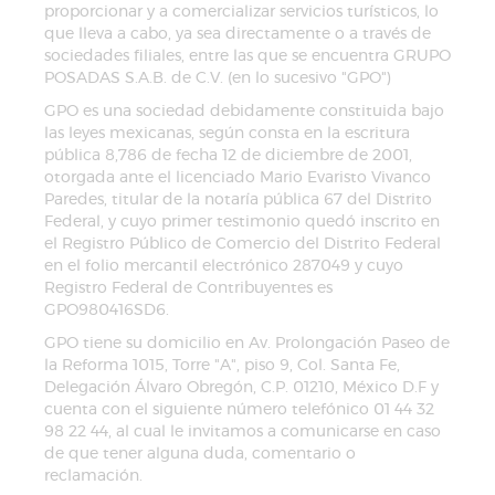
proporcionar y a comercializar servicios turísticos, lo
que lleva a cabo, ya sea directamente o a través de
sociedades filiales, entre las que se encuentra GRUPO
POSADAS S.A.B. de C.V. (en lo sucesivo "GPO")
GPO es una sociedad debidamente constituida bajo
las leyes mexicanas, según consta en la escritura
pública 8,786 de fecha 12 de diciembre de 2001,
otorgada ante el licenciado Mario Evaristo Vivanco
Paredes, titular de la notaría pública 67 del Distrito
Federal, y cuyo primer testimonio quedó inscrito en
el Registro Público de Comercio del Distrito Federal
en el folio mercantil electrónico 287049 y cuyo
Registro Federal de Contribuyentes es
GPO980416SD6.
GPO tiene su domicilio en Av. Prolongación Paseo de
la Reforma 1015, Torre "A", piso 9, Col. Santa Fe,
Delegación Álvaro Obregón, C.P. 01210, México D.F y
cuenta con el siguiente número telefónico 01 44 32
98 22 44, al cual le invitamos a comunicarse en caso
de que tener alguna duda, comentario o
reclamación.